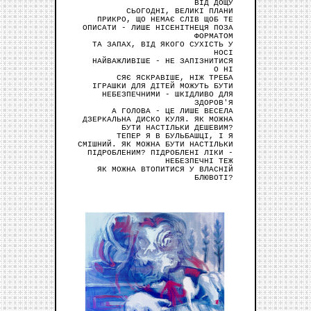
ВІД ДОЩУ
СЬОГОДНІ, ВЕЛИКІ ПЛАНИ
ПРИКРО, ЩО НЕМАЄ СЛІВ ЩОБ ТЕ
ОПИСАТИ - ЛИШЕ НІСЕНІТНЕЦЯ ПОЗА
ФОРМАТОМ
ТА ЗАПАХ, ВІД ЯКОГО СУХІСТЬ У
НОСІ
НАЙВАЖЛИВІШЕ - НЕ ЗАПІЗНИТИСЯ
О НІ
СЯЄ ЯСКРАВІШЕ, НІЖ ТРЕБА
ІГРАШКИ ДЛЯ ДІТЕЙ МОЖУТЬ БУТИ
НЕБЕЗПЕЧНИМИ - ШКІДЛИВО ДЛЯ
ЗДОРОВ'Я
А ГОЛОВА - ЦЕ ЛИШЕ ВЕСЕЛА
ДЗЕРКАЛЬНА ДИСКО КУЛЯ. ЯК МОЖНА
БУТИ НАСТІЛЬКИ ДЕШЕВИМ?
ТЕПЕР Я В БУЛЬБАШЦІ, І Я
СМІШНИЙ. ЯК МОЖНА БУТИ НАСТІЛЬКИ
ПІДРОБЛЕНИМ? ПІДРОБЛЕНІ ЛІКИ -
НЕБЕЗПЕЧНІ ТЕЖ
ЯК МОЖНА ВТОПИТИСЯ У ВЛАСНІЙ
БЛЮВОТІ?