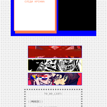
СЛІДИ КРІНЖА
TO_DO_LIST:
::MUSIC::