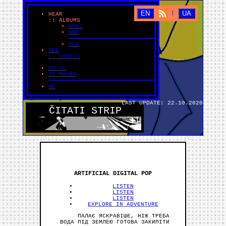
EN
UA
|
HEAR
:: ALBUMS
NULL
ADP
ALL
SEE
:: COMICS
EX-YU
IT MOVES
ME
LAST UPDATE: 22.10.2020
ČITATI STRIP
ARTIFICIAL DIGITAL POP
LISTEN
LISTEN
LISTEN
EXPLORE IN ADVENTURE
ПАЛАЄ ЯСКРАВІШЕ, НІЖ ТРЕБА
ВОДА ПІД ЗЕМЛЕЮ ГОТОВА ЗАКИПІТИ